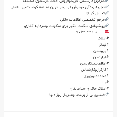
کارگزاروکارشناس خریدوفروش املاک درسطوح مختلف
تجربه زندگی درخوش اب وهوا ترین منطقه کوهستانی طالقان
تحلیل گربازار
مرجع تخصصی اطلاعات ملکی
پیشنهادی شگفت انگیز برای سکونت وسرمایه گذاری
۰۹۱۹ ۴۶۱ ۹۷۶۶
#املاک
#تهاتر
#پیوستن
#آپارتمان
#اطلاعات_کاربردی
#کارگزاروکارشناس
#محمدمنوچهری
#ویلا
#املاک خانه‌ی سبزطالقان
فستیوالی از برندها ومتریال روز دنیا