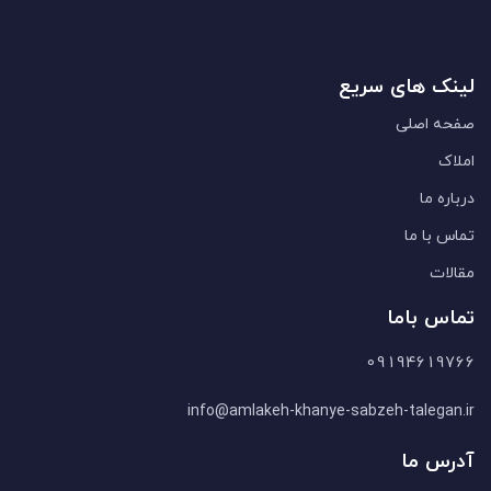
لینک های سریع
صفحه اصلی
املاک
درباره ما
تماس با ما
مقالات
تماس باما
09194619766
info@amlakeh-khanye-sabzeh-talegan.ir
آدرس ما