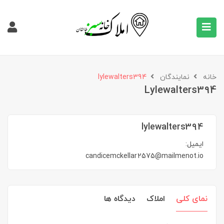
خانه
نمایندگان
lylewalters394
Lylewalters394
lylewalters394
ایمیل:
candicemckellar2575@mailmenot.io
نمای کلی
املاک
دیدگاه ها