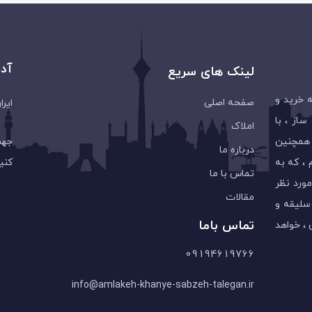
آد
لینک های سریع
قه در زمینه خرید و
صفحه اصلی
ایرا
از ، با
املاک
 همچنین
جهت
درباره ما
، که به
کنی
تماس با ما
مورد نظر
مقالات
 سلیقه و
تماس باما
 ، خواهد
09194619766
info@amlakeh-khanye-sabzeh-talegan.ir