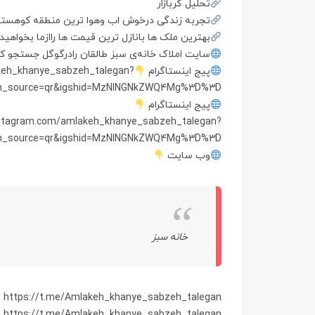
تحلیل گربازار
تجربه زندگی درخوش اب وهوا ترین منطقه کوهستان
بهترين ملک ها بانازل ترین قیمت ها راازما بخواهید
سايت املاک خانه‌ی سبز طالقان رادرگوگل جستجو ک
پیج اینستاگرام
keh_khanye_sabzeh_talegan?
m_source=qr&igshid=MzNlNGNkZWQ4Mg%3D%3D
پیج اینستاگرام
nstagram.com/amlakeh_khanye_sabzeh_talegan?
m_source=qr&igshid=MzNlNGNkZWQ4Mg%3D%3D
وب سایت
خانه سبز
https://t.me/Amlakeh_khanye_sabzeh_talegan
https://t.me/Amlakeh_khanye_sabzeh_talegan